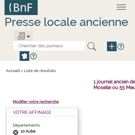
Aller
Panneau de gestion des cookies
au
contenu
principal
Presse locale ancienne
Accueil
>
Liste de résultats
1 journal ancien 
Moselle ou 55 Meu
Modifier votre recherche
VOTRE AFFINAGE
Départements
10 Aube