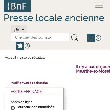
Aller
Panneau de gestion des cookies
au
contenu
principal
Presse locale ancienne
Accueil
>
Liste de résultats
Il n'y a pas de j
Meurthe-et-Mosell
Modifier votre recherche
VOTRE AFFINAGE
Accès en ligne
Journaux non numérisés