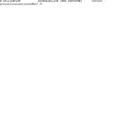
d’utilisation
Accessibilité (Non conforme)
contact :
presselocaleancienne@bnf.fr