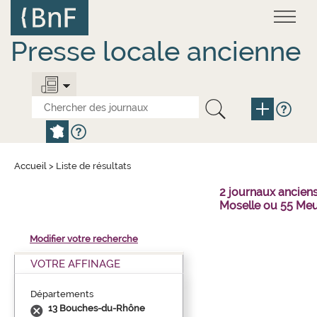
Aller
Panneau de gestion des cookies
au
contenu
principal
Presse locale ancienne
Accueil
>
Liste de résultats
2 journaux ancien
Moselle ou 55 Meu
Modifier votre recherche
VOTRE AFFINAGE
Départements
13 Bouches-du-Rhône