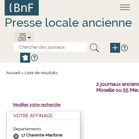
Aller
Panneau de gestion des cookies
au
contenu
principal
Presse locale ancienne
Accueil
>
Liste de résultats
2 journaux ancien
Moselle ou 55 Meu
Modifier votre recherche
VOTRE AFFINAGE
Départements
17 Charente-Maritime