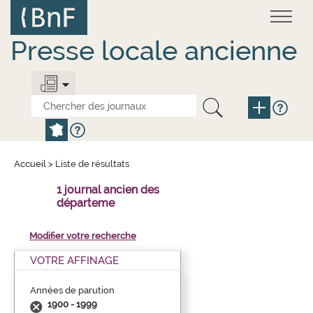
Aller
Panneau de gestion des cookies
au
contenu
principal
Presse locale ancienne
Accueil
>
Liste de résultats
1 journal ancien des
départeme
Modifier votre recherche
VOTRE AFFINAGE
Années de parution
1900 - 1999