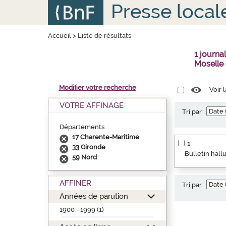
Aller
Panneau de gestion des cookies
Presse local
au
contenu
principal
Accueil
>
Liste de résultats
1 journ
Moselle
Modifier votre recherche
Voir 
VOTRE AFFINAGE
Tri par :
Départements
17 Charente-Maritime
1
33 Gironde
Bulletin hallu
59 Nord
AFFINER
Tri par :
Années de parution
1900 - 1999 (1)