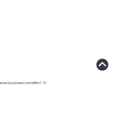
esselocaleancienne@bnf.fr