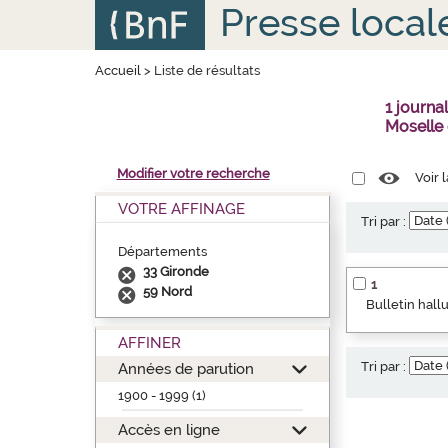
Aller
Panneau de gestion des cookies
Presse local
au
contenu
principal
Accueil
>
Liste de résultats
1 journ
Moselle
Modifier votre recherche
Voir 
VOTRE AFFINAGE
Tri par :
Départements
33 Gironde
1
59 Nord
Bulletin hallu
AFFINER
Tri par :
Années de parution
1900 - 1999 (1)
Accès en ligne