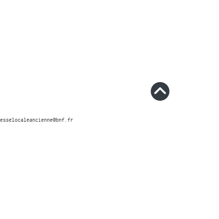
esselocaleancienne@bnf.fr