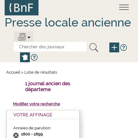
Aller
Panneau de gestion des cookies
au
contenu
principal
Presse locale ancienne
Accueil
>
Liste de résultats
1 journal ancien des
départeme
Modifier votre recherche
VOTRE AFFINAGE
Années de parution
1800 - 1899