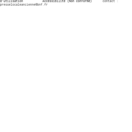
d’utilisation
Accessibilité (Non conforme)
contact :
presselocaleancienne@bnf.fr