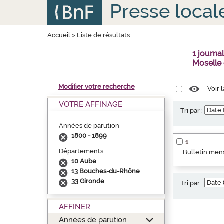
Aller
Panneau de gestion des cookies
Presse local
au
contenu
principal
Accueil
>
Liste de résultats
1 journ
Moselle
Modifier votre recherche
Voir 
VOTRE AFFINAGE
Tri par :
Années de parution
1800 - 1899
1
Départements
Bulletin mens
10 Aube
13 Bouches-du-Rhône
33 Gironde
Tri par :
AFFINER
Années de parution