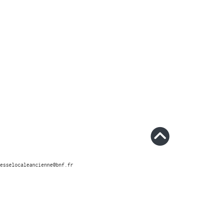
esselocaleancienne@bnf.fr