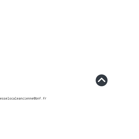
esselocaleancienne@bnf.fr