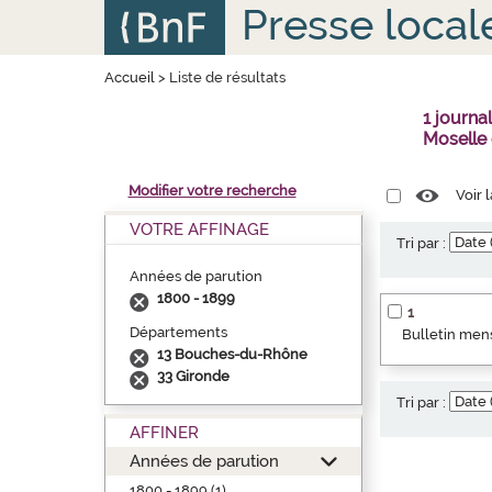
Aller
Panneau de gestion des cookies
Presse local
au
contenu
principal
Accueil
>
Liste de résultats
1 journ
Moselle
Modifier votre recherche
Voir 
VOTRE AFFINAGE
Tri par :
Années de parution
1800 - 1899
1
Départements
Bulletin mens
13 Bouches-du-Rhône
33 Gironde
Tri par :
AFFINER
Années de parution
1800 - 1899 (1)