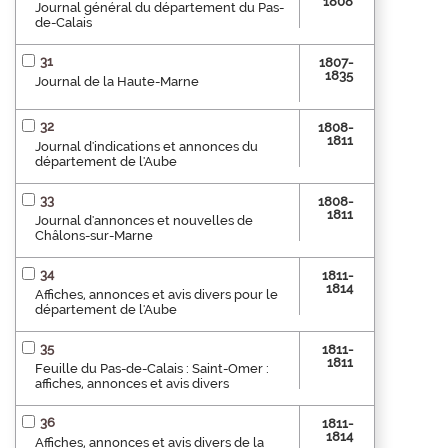
1808
Journal général du département du Pas-
de-Calais
31
1807-
1835
Journal de la Haute-Marne
32
1808-
1811
Journal d'indications et annonces du
département de l'Aube
33
1808-
1811
Journal d'annonces et nouvelles de
Châlons-sur-Marne
34
1811-
1814
Affiches, annonces et avis divers pour le
département de l'Aube
35
1811-
1811
Feuille du Pas-de-Calais : Saint-Omer :
affiches, annonces et avis divers
36
1811-
1814
Affiches, annonces et avis divers de la