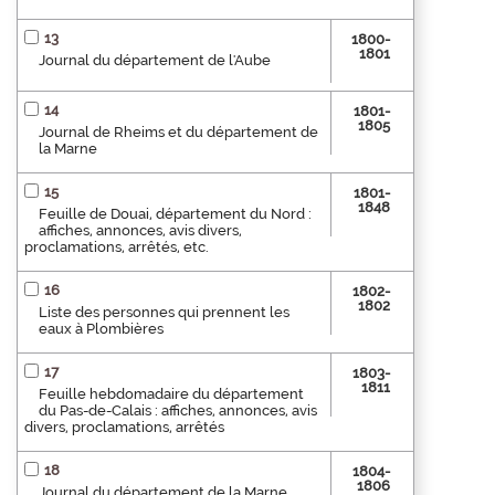
13
1800-
1801
Journal du département de l'Aube
14
1801-
1805
Journal de Rheims et du département de
la Marne
15
1801-
1848
Feuille de Douai, département du Nord :
affiches, annonces, avis divers,
proclamations, arrêtés, etc.
16
1802-
1802
Liste des personnes qui prennent les
eaux à Plombières
17
1803-
1811
Feuille hebdomadaire du département
du Pas-de-Calais : affiches, annonces, avis
divers, proclamations, arrêtés
18
1804-
1806
Journal du département de la Marne