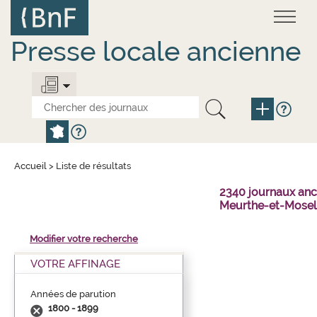
Aller
Panneau de gestion des cookies
au
contenu
principal
Presse locale ancienne
Accueil
>
Liste de résultats
2340 journaux anc
Meurthe-et-Mosell
Modifier votre recherche
VOTRE AFFINAGE
Années de parution
1800 - 1899