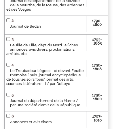
Journal des départemens de la Mozelle,
de la Meurthe, de la Meuse, des Ardennes
et des Vosges
2
1790-
1800
Journal de Sedan
3
1793-
1805
Feuille de Lille, dépt du Nord : affiches,
annonces, avis divers, proclamations,
arrêtés, etc.
4
1796-
1808
Le Troubadour liégeois : ci-devant Feuille
rhémoise ["puis" journal encyclopédique
de tous les soirs "puis" journal des arts,
sciences, littérature ...] / par Delloye
5
1796-
1800
Journal du département de la Marne /
par une société d'amis de la République
6
1797-
1810
Annonces et avis divers