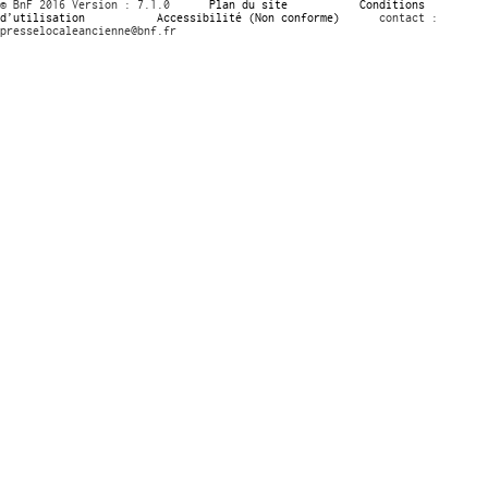
© BnF 2016 Version : 7.1.0
Plan du site
Conditions
d’utilisation
Accessibilité (Non conforme)
contact :
presselocaleancienne@bnf.fr