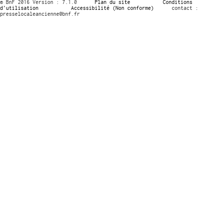
© BnF 2016 Version : 7.1.0
Plan du site
Conditions
d’utilisation
Accessibilité (Non conforme)
contact :
presselocaleancienne@bnf.fr