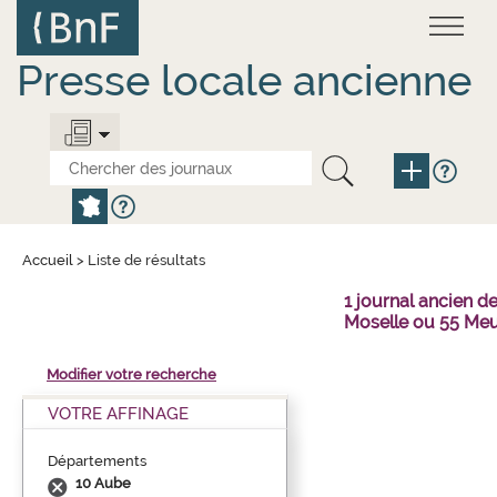
Aller
Panneau de gestion des cookies
au
contenu
principal
Presse locale ancienne
Accueil
>
Liste de résultats
1 journal ancien 
Moselle ou 55 Meu
Modifier votre recherche
VOTRE AFFINAGE
Départements
10 Aube