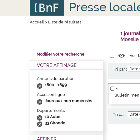
Aller
Panneau de gestion des cookies
Presse local
au
contenu
principal
Accueil
>
Liste de résultats
1 journ
Moselle
Modifier votre recherche
Voir 
VOTRE AFFINAGE
Tri par :
Années de parution
1800 - 1899
1
Accès en ligne
Bulletin mens
Journaux non numérisés
Départements
Tri par :
10 Aube
33 Gironde
AFFINER