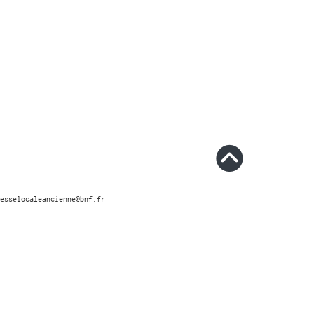
esselocaleancienne@bnf.fr