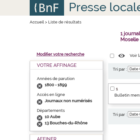
Aller
Panneau de gestion des cookies
Presse local
au
contenu
principal
Accueil
>
Liste de résultats
1 journ
Moselle
Modifier votre recherche
Voir 
VOTRE AFFINAGE
Tri par :
Années de parution
1800 - 1899
1
Accès en ligne
Bulletin mens
Journaux non numérisés
Départements
Tri par :
10 Aube
13 Bouches-du-Rhône
AFFINER