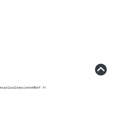
esselocaleancienne@bnf.fr