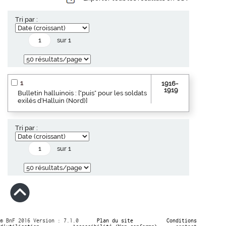
Tri par :
sur 1
1
1916-
1919
Bulletin halluinois : ["puis" pour les soldats
exilés d'Halluin (Nord)]
Tri par :
sur 1
© BnF 2016 Version : 7.1.0
Plan du site
Conditions