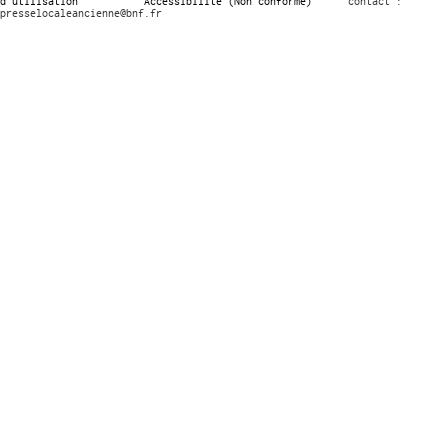
d’utilisation
Accessibilité (Non conforme)
contact :
presselocaleancienne@bnf.fr