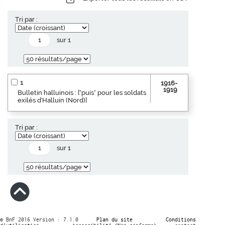
Tri par :
sur 1
1
1916-
1919
Bulletin halluinois : ["puis" pour les soldats
exilés d'Halluin (Nord)]
Tri par :
sur 1
© BnF 2016 Version : 7.1.0
Plan du site
Conditions