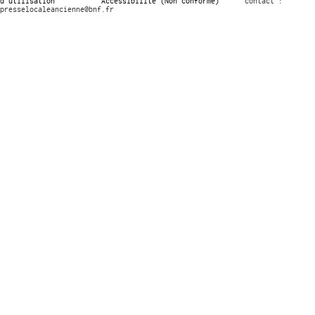
d’utilisation
Accessibilité (Non conforme)
contact :
presselocaleancienne@bnf.fr