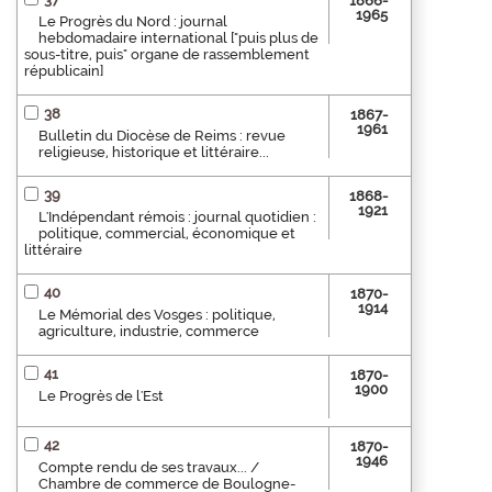
1866-
1965
Le Progrès du Nord : journal
hebdomadaire international ["puis plus de
sous-titre, puis" organe de rassemblement
républicain]
38
1867-
1961
Bulletin du Diocèse de Reims : revue
religieuse, historique et littéraire...
39
1868-
1921
L'Indépendant rémois : journal quotidien :
politique, commercial, économique et
littéraire
40
1870-
1914
Le Mémorial des Vosges : politique,
agriculture, industrie, commerce
41
1870-
1900
Le Progrès de l'Est
42
1870-
1946
Compte rendu de ses travaux... /
Chambre de commerce de Boulogne-