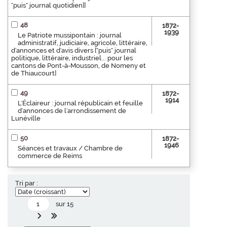
"puis" journal quotidien]]
48
1872-
1939
Le Patriote mussipontain : journal
administratif, judiciaire, agricole, littéraire,
d'annonces et d'avis divers ["puis" journal
politique, littéraire, industriel... pour les
cantons de Pont-à-Mousson, de Nomeny et
de Thiaucourt]
49
1872-
1914
L'Éclaireur : journal républicain et feuille
d'annonces de l'arrondissement de
Lunéville
50
1872-
1946
Séances et travaux / Chambre de
commerce de Reims
Tri par :
sur 15