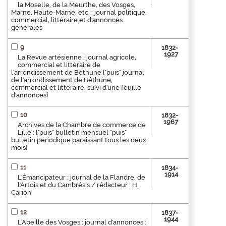
la Moselle, de la Meurthe, des Vosges,
Marne, Haute-Marne, etc. : journal politique,
commercial, littéraire et d'annonces
générales
9
1832-
1927
La Revue artésienne : journal agricole,
commercial et littéraire de
l'arrondissement de Béthune ["puis" journal
de l'arrondissement de Béthune,
commercial et littéraire, suivi d'une feuille
d'annonces]
10
1832-
1967
Archives de la Chambre de commerce de
Lille : ["puis" bulletin mensuel "puis"
bulletin périodique paraissant tous les deux
mois]
11
1834-
1914
L'Émancipateur : journal de la Flandre, de
l'Artois et du Cambrésis / rédacteur : H.
Carion
12
1837-
1944
L'Abeille des Vosges : journal d'annonces :