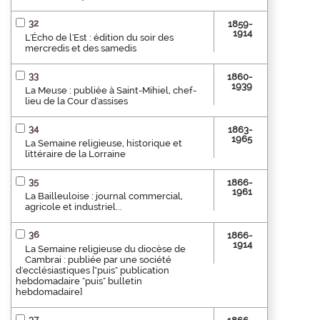
32
1859-
1914
L'Écho de l'Est : édition du soir des
mercredis et des samedis
33
1860-
1939
La Meuse : publiée à Saint-Mihiel, chef-
lieu de la Cour d'assises
34
1863-
1965
La Semaine religieuse, historique et
littéraire de la Lorraine
35
1866-
1961
La Bailleuloise : journal commercial,
agricole et industriel...
36
1866-
1914
La Semaine religieuse du diocèse de
Cambrai : publiée par une société
d'ecclésiastiques ["puis" publication
hebdomadaire "puis" bulletin
hebdomadaire]
37