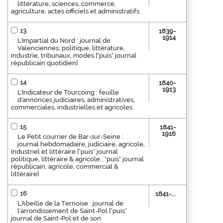
littérature, sciences, commerce,
agriculture, actes officiels et administratifs
13
1839-
1914
L'Impartial du Nord : journal de
Valenciennes, politique, littérature,
industrie, tribunaux, modes ["puis" journal
républicain quotidien]
14
1840-
1913
L'Indicateur de Tourcoing : feuille
d'annonces judiciaires, administratives,
commerciales, industrielles et agricoles
15
1841-
1916
Le Petit courrier de Bar-sur-Seine :
journal hebdomadaire, judiciaire, agricole,
industriel et littéraire ["puis" journal
politique, littéraire & agricole..."puis" journal
républicain, agricole, commercial &
littéraire]
16
1841-...
L'Abeille de la Ternoise : journal de
l'arrondissement de Saint-Pol ["puis"
journal de Saint-Pol et de son