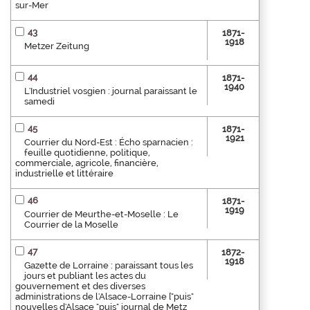
sur-Mer
43
1871-
1918
Metzer Zeitung
44
1871-
1940
L'Industriel vosgien : journal paraissant le
samedi
45
1871-
1921
Courrier du Nord-Est : Écho sparnacien :
feuille quotidienne, politique,
commerciale, agricole, financière,
industrielle et littéraire
46
1871-
1919
Courrier de Meurthe-et-Moselle : Le
Courrier de la Moselle
47
1872-
1918
Gazette de Lorraine : paraissant tous les
jours et publiant les actes du
gouvernement et des diverses
administrations de l'Alsace-Lorraine ["puis"
nouvelles d'Alsace "puis" journal de Metz