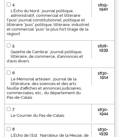
4
1819-
1940
L'Écho du Nord : journal politique,
administratif, commercial et littéraire
["puis" journal constitutionnel, politique et
littéraire "puis" politique, littéraire, industriel
et commercial "puis" le plus fort tirage de la
région]
5
1828-
1939
Gazette de Cambrai : journal politique,
littéraire, de commerce, d'annonces et
d'avis divers
6
1830-
1914
Le Mémorial artésien : journal de la
littérature, des sciences et des arts :
feuille d'affiches et annonces judiciaires,
commerciales, etc., du département du
Pas-de-Calais
7
1830-
1944
Le Courrier du Pas-de-Calais
8
1830-
1939
L'Écho de l'Est : Narrateur de la Meuse, de