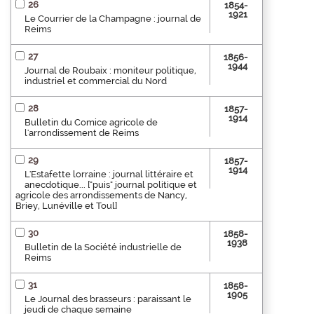
26
1854-
1921
Le Courrier de la Champagne : journal de
Reims
27
1856-
1944
Journal de Roubaix : moniteur politique,
industriel et commercial du Nord
28
1857-
1914
Bulletin du Comice agricole de
l'arrondissement de Reims
29
1857-
1914
L'Estafette lorraine : journal littéraire et
anecdotique... ["puis" journal politique et
agricole des arrondissements de Nancy,
Briey, Lunéville et Toul]
30
1858-
1938
Bulletin de la Société industrielle de
Reims
31
1858-
1905
Le Journal des brasseurs : paraissant le
jeudi de chaque semaine