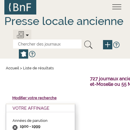
Aller
Panneau de gestion des cookies
au
contenu
principal
Presse locale ancienne
Accueil
>
Liste de résultats
727 journaux anci
et-Moselle ou 55 
Modifier votre recherche
VOTRE AFFINAGE
Années de parution
1900 - 1999