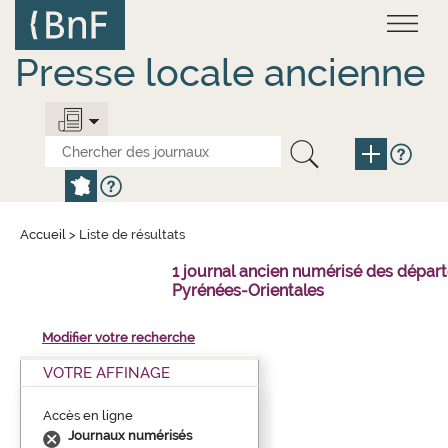
Aller
Panneau de gestion des cookies
au
contenu
principal
Presse locale ancienne
Accueil
>
Liste de résultats
1 journal ancien numérisé des dépar
Pyrénées-Orientales
Modifier votre recherche
VOTRE AFFINAGE
Accès en ligne
Journaux numérisés