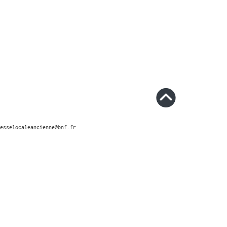
esselocaleancienne@bnf.fr