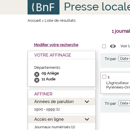
Aller
Panneau de gestion des cookies
Presse local
au
contenu
principal
Accueil
>
Liste de résultats
1 journ
Modifier votre recherche
Voir 
VOTRE AFFINAGE
Tri par :
Départements
09 Ariège
1
11 Aude
L'Agriculteur
Pyrénées-Orie
AFFINER
Années de parution
Tri par :
1900 - 1999 (1)
Accès en ligne
Journaux numérisés (1)