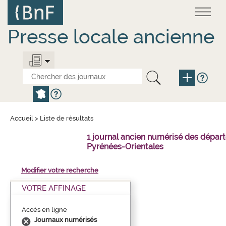
Aller
Panneau de gestion des cookies
au
contenu
principal
Presse locale ancienne
Accueil
>
Liste de résultats
1 journal ancien numérisé des dépar
Pyrénées-Orientales
Modifier votre recherche
VOTRE AFFINAGE
Accès en ligne
Journaux numérisés