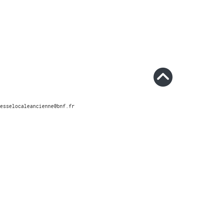
esselocaleancienne@bnf.fr