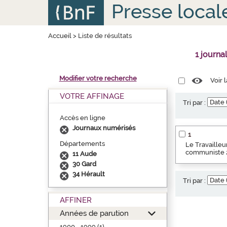
Aller
Panneau de gestion des cookies
Presse local
au
contenu
principal
Accueil
>
Liste de résultats
1 journ
Modifier votre recherche
Voir 
VOTRE AFFINAGE
Tri par :
Accès en ligne
Journaux numérisés
1
Départements
Le Travailleu
communiste ; 
11 Aude
30 Gard
34 Hérault
Tri par :
AFFINER
Années de parution
1900 - 1999 (1)