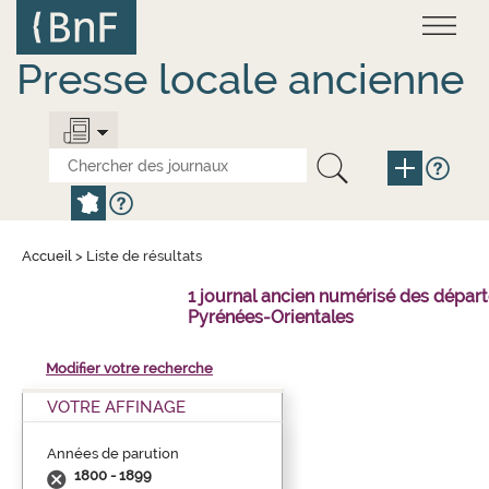
Aller
Panneau de gestion des cookies
au
contenu
principal
Presse locale ancienne
Accueil
>
Liste de résultats
1 journal ancien numérisé des dépar
Pyrénées-Orientales
Modifier votre recherche
VOTRE AFFINAGE
Années de parution
1800 - 1899