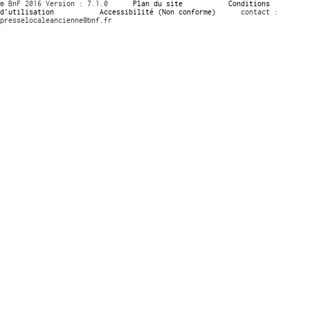
© BnF 2016 Version : 7.1.0
Plan du site
Conditions
d’utilisation
Accessibilité (Non conforme)
contact :
presselocaleancienne@bnf.fr