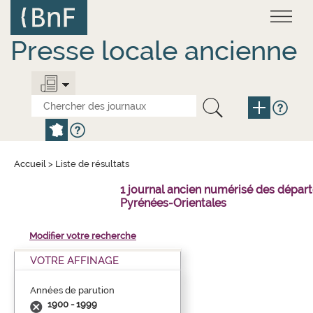
Aller
Panneau de gestion des cookies
au
contenu
principal
Presse locale ancienne
Accueil
>
Liste de résultats
1 journal ancien numérisé des dépar
Pyrénées-Orientales
Modifier votre recherche
VOTRE AFFINAGE
Années de parution
1900 - 1999