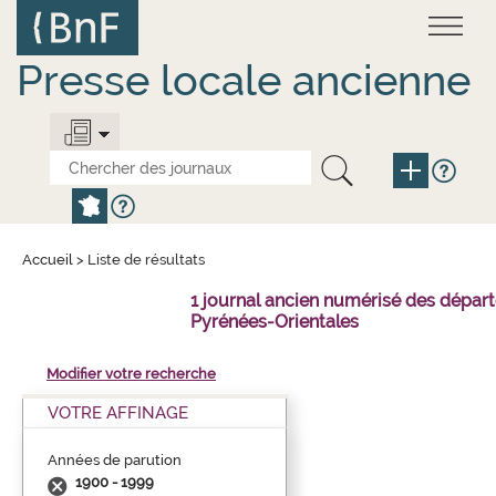
Aller
Panneau de gestion des cookies
au
contenu
principal
Presse locale ancienne
Accueil
>
Liste de résultats
1 journal ancien numérisé des dépar
Pyrénées-Orientales
Modifier votre recherche
VOTRE AFFINAGE
Années de parution
1900 - 1999