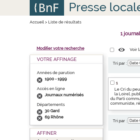
Aller
Panneau de gestion des cookies
Presse local
au
contenu
principal
Accueil
>
Liste de résultats
1 journa
Modifier votre recherche
Voir 
VOTRE AFFINAGE
Tri par :
Années de parution
1900 - 1999
1
Accès en ligne
Le Cri du peu
la Loire], pu
Journaux numérisés
du Parti commun
communiste, rég
Départements
30 Gard
69 Rhône
Tri par :
AFFINER