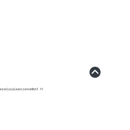
esselocaleancienne@bnf.fr