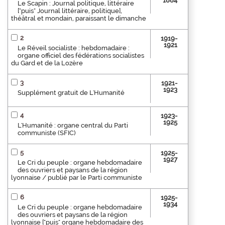
1884
Le Scapin : Journal politique, littéraire
["puis" Journal littéraire, politique],
théâtral et mondain, paraissant le dimanche
2
1919-
1921
Le Réveil socialiste : hebdomadaire :
organe officiel des fédérations socialistes
du Gard et de la Lozère
3
1921-
1923
Supplément gratuit de L'Humanité
4
1923-
1925
L'Humanité : organe central du Parti
communiste (SFIC)
5
1925-
1927
Le Cri du peuple : organe hebdomadaire
des ouvriers et paysans de la région
lyonnaise / publié par le Parti communiste
6
1925-
1934
Le Cri du peuple : organe hebdomadaire
des ouvriers et paysans de la région
lyonnaise ["puis" organe hebdomadaire des