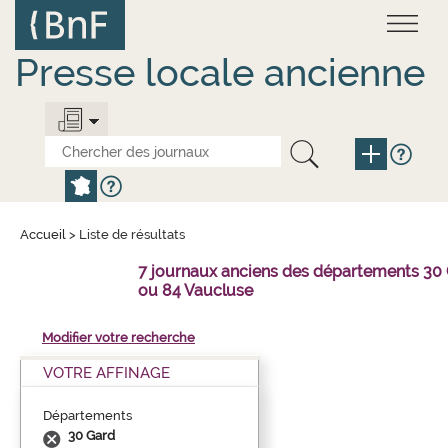
Aller
Panneau de gestion des cookies
au
contenu
principal
Presse locale ancienne
Accueil
>
Liste de résultats
7 journaux anciens des départements 30
ou 84 Vaucluse
Modifier votre recherche
VOTRE AFFINAGE
Départements
30 Gard