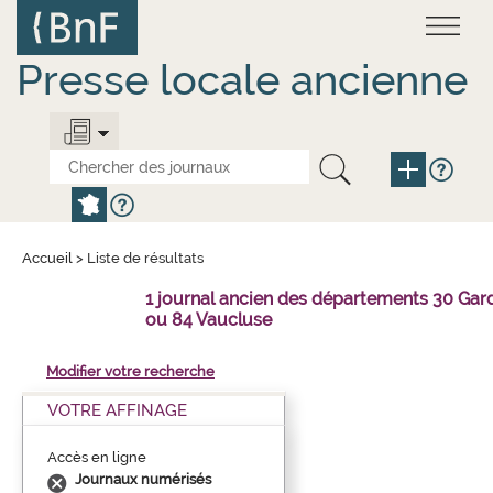
Aller
Panneau de gestion des cookies
au
contenu
principal
Presse locale ancienne
Accueil
>
Liste de résultats
1 journal ancien des départements 30 Gar
ou 84 Vaucluse
Modifier votre recherche
VOTRE AFFINAGE
Accès en ligne
Journaux numérisés