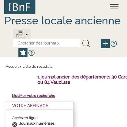
Aller
Panneau de gestion des cookies
au
contenu
principal
Presse locale ancienne
Accueil
>
Liste de résultats
1 journal ancien des départements 30 Gar
ou 84 Vaucluse
Modifier votre recherche
VOTRE AFFINAGE
Accès en ligne
Journaux numérisés