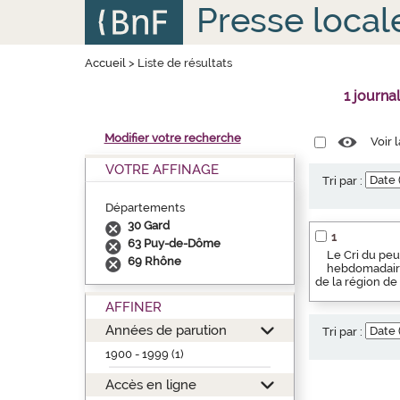
Aller
Panneau de gestion des cookies
Presse local
au
contenu
principal
Accueil
>
Liste de résultats
1 journa
Modifier votre recherche
Voir 
VOTRE AFFINAGE
Tri par :
Départements
30 Gard
1
63 Puy-de-Dôme
Le Cri du peu
69 Rhône
hebdomadaire
de la région de
AFFINER
Années de parution
Tri par :
1900 - 1999 (1)
Accès en ligne