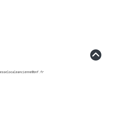
esselocaleancienne@bnf.fr