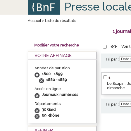
Aller
Panneau de gestion des cookies
Presse local
au
contenu
principal
Accueil
>
Liste de résultats
1 journa
Modifier votre recherche
Voir 
VOTRE AFFINAGE
Tri par :
Années de parution
1800 - 1899
1
1880 - 1889
Le Scapin : Jo
dimanche
Accès en ligne
Journaux numérisés
Départements
Tri par :
30 Gard
69 Rhône
AFFINER