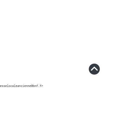
esselocaleancienne@bnf.fr