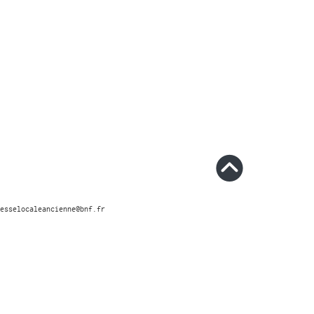
esselocaleancienne@bnf.fr