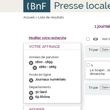
Aller
Panneau de gestion des cookies
Presse local
au
contenu
principal
Accueil
>
Liste de résultats
1 journa
Modifier votre recherche
Voir 
VOTRE AFFINAGE
Tri par :
Années de parution
1800 - 1899
1
1880 - 1889
Le Scapin : Jo
dimanche
Accès en ligne
Journaux numérisés
Départements
Tri par :
30 Gard
69 Rhône
AFFINER