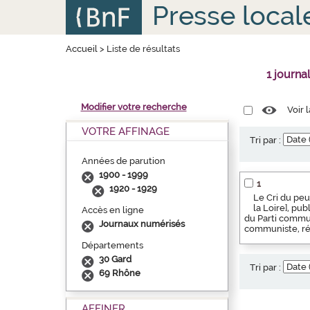
Aller
Panneau de gestion des cookies
Presse local
au
contenu
principal
Accueil
>
Liste de résultats
1 journa
Modifier votre recherche
Voir 
VOTRE AFFINAGE
Tri par :
Années de parution
1900 - 1999
1
1920 - 1929
Le Cri du peu
la Loire], pu
Accès en ligne
du Parti commun
Journaux numérisés
communiste, rég
Départements
30 Gard
Tri par :
69 Rhône
AFFINER