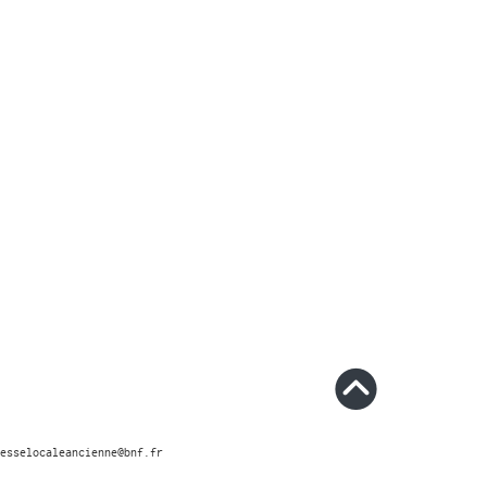
esselocaleancienne@bnf.fr