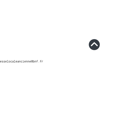
esselocaleancienne@bnf.fr