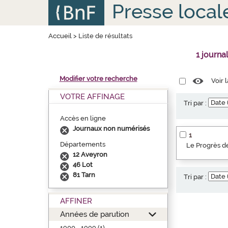
Aller
Panneau de gestion des cookies
Presse local
au
contenu
principal
Accueil
>
Liste de résultats
1 journa
Modifier votre recherche
Voir 
VOTRE AFFINAGE
Tri par :
Accès en ligne
Journaux non numérisés
1
Départements
Le Progrès de
12 Aveyron
46 Lot
81 Tarn
Tri par :
AFFINER
Années de parution
1900 - 1999 (1)