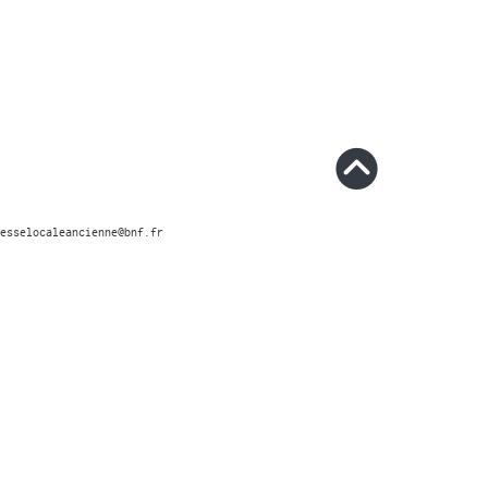
esselocaleancienne@bnf.fr