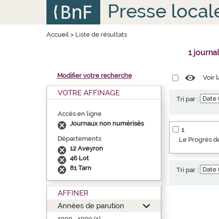
Aller
Panneau de gestion des cookies
Presse local
au
contenu
principal
Accueil
>
Liste de résultats
1 journa
Modifier votre recherche
Voir 
VOTRE AFFINAGE
Tri par :
Accès en ligne
Journaux non numérisés
1
Départements
Le Progrès de
12 Aveyron
46 Lot
81 Tarn
Tri par :
AFFINER
Années de parution
1900 - 1999 (1)