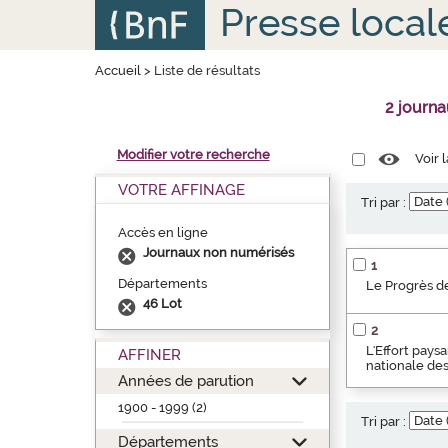
Aller
Panneau de gestion des cookies
Presse local
au
contenu
principal
Accueil
>
Liste de résultats
2 journa
Modifier votre recherche
Voir 
VOTRE AFFINAGE
Tri par :
Accès en ligne
Journaux non numérisés
1
Départements
Le Progrès de
46 Lot
2
L'Effort pays
AFFINER
nationale des 
Années de parution
1900 - 1999 (2)
Tri par :
Départements