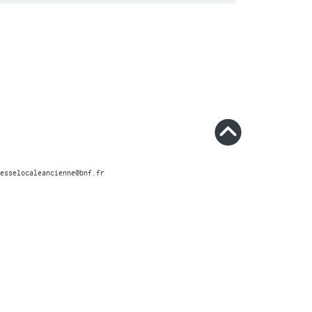
esselocaleancienne@bnf.fr