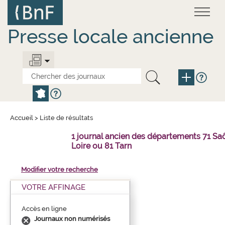
Aller
Panneau de gestion des cookies
au
contenu
principal
Presse locale ancienne
Accueil
>
Liste de résultats
1 journal ancien des départements 71 Sa
Loire ou 81 Tarn
Modifier votre recherche
VOTRE AFFINAGE
Accès en ligne
Journaux non numérisés