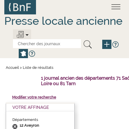
Aller
Panneau de gestion des cookies
au
contenu
principal
Presse locale ancienne
Accueil
>
Liste de résultats
1 journal ancien des départements 71 Sa
Loire ou 81 Tarn
Modifier votre recherche
VOTRE AFFINAGE
Départements
12 Aveyron