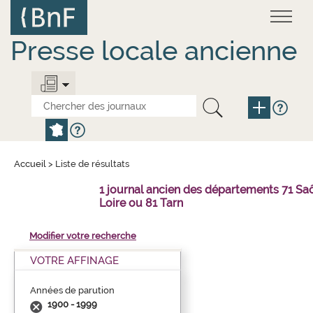
Aller
Panneau de gestion des cookies
au
contenu
principal
Presse locale ancienne
Accueil
>
Liste de résultats
1 journal ancien des départements 71 Sa
Loire ou 81 Tarn
Modifier votre recherche
VOTRE AFFINAGE
Années de parution
1900 - 1999