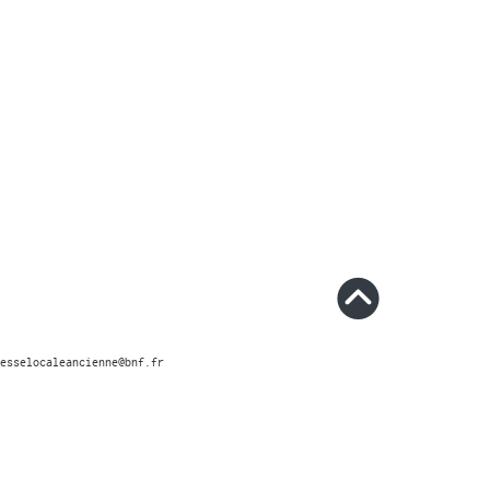
esselocaleancienne@bnf.fr