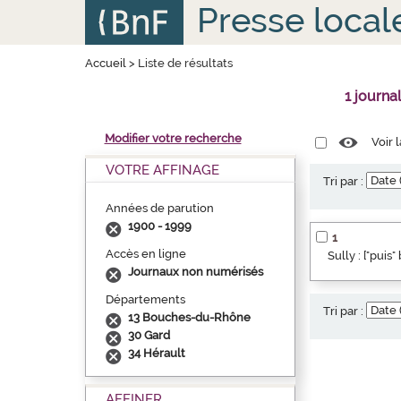
Aller
Panneau de gestion des cookies
Presse local
au
contenu
principal
Accueil
>
Liste de résultats
1 journa
Modifier votre recherche
Voir 
VOTRE AFFINAGE
Tri par :
Années de parution
1900 - 1999
1
Accès en ligne
Sully : ["puis
Journaux non numérisés
Départements
Tri par :
13 Bouches-du-Rhône
30 Gard
34 Hérault
AFFINER