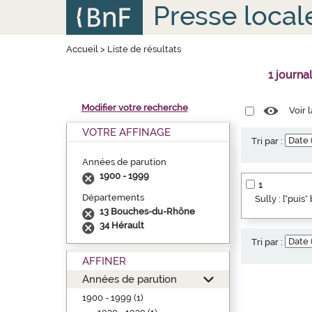
Aller
Panneau de gestion des cookies
Presse local
au
contenu
principal
Accueil
>
Liste de résultats
1 journa
Modifier votre recherche
Voir 
VOTRE AFFINAGE
Tri par :
Années de parution
1900 - 1999
1
Départements
Sully : ["puis
13 Bouches-du-Rhône
34 Hérault
Tri par :
AFFINER
Années de parution
1900 - 1999 (1)