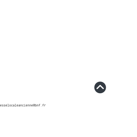
esselocaleancienne@bnf.fr