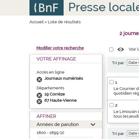
Aller
Panneau de gestion des cookies
Presse local
au
contenu
principal
Accueil
>
Liste de résultats
2 journ
Modifier votre recherche
Voir 
VOTRE AFFINAGE
Tri par :
Accès en ligne
Journaux numérisés
1
Départements
Le Courrier d
quotidien rég
19 Corrèze
87 Haute-Vienne
2
Le Limousin d
AFFINER
tous les jeudi
Années de parution
1800 - 1899 (2)
Tri par :