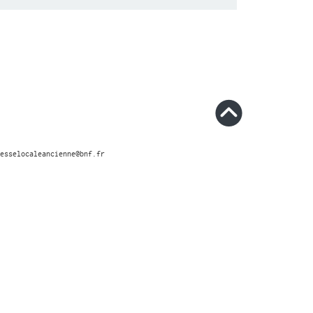
esselocaleancienne@bnf.fr