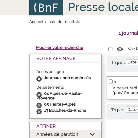
Aller
Panneau de gestion des cookies
Presse local
au
contenu
principal
Accueil
>
Liste de résultats
1 journa
Modifier votre recherche
Voir 
VOTRE AFFINAGE
Tri par :
Accès en ligne
Journaux non numérisés
1
Départements
Alpes et Midi 
"puis" l'hebd
04 Alpes-de-Haute-
Provence
05 Hautes-Alpes
Tri par :
13 Bouches-du-Rhône
AFFINER
Années de parution