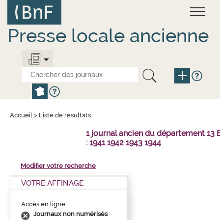
Aller
Panneau de gestion des cookies
au
contenu
principal
Presse locale ancienne
Accueil
>
Liste de résultats
1 journal ancien du département 1
: 1941 1942 1943 1944
Modifier votre recherche
VOTRE AFFINAGE
Accès en ligne
Journaux non numérisés