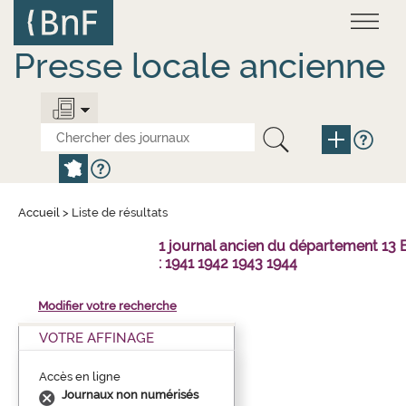
Aller
Panneau de gestion des cookies
au
contenu
principal
Presse locale ancienne
Accueil
>
Liste de résultats
1 journal ancien du département 1
: 1941 1942 1943 1944
Modifier votre recherche
VOTRE AFFINAGE
Accès en ligne
Journaux non numérisés