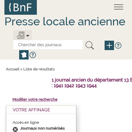
Aller
Panneau de gestion des cookies
au
contenu
principal
Presse locale ancienne
Accueil
>
Liste de résultats
1 journal ancien du département 1
: 1941 1942 1943 1944
Modifier votre recherche
VOTRE AFFINAGE
Accès en ligne
Journaux non numérisés