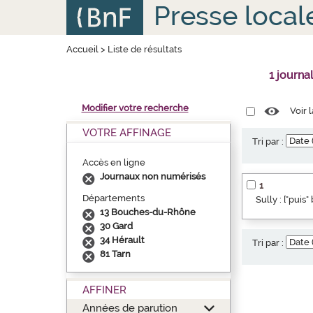
Aller
Panneau de gestion des cookies
Presse local
au
contenu
principal
Accueil
>
Liste de résultats
1 journa
Modifier votre recherche
Voir 
VOTRE AFFINAGE
Tri par :
Accès en ligne
Journaux non numérisés
1
Départements
Sully : ["puis
13 Bouches-du-Rhône
30 Gard
34 Hérault
Tri par :
81 Tarn
AFFINER
Années de parution