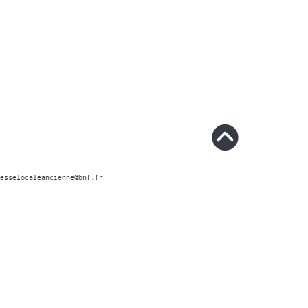
esselocaleancienne@bnf.fr